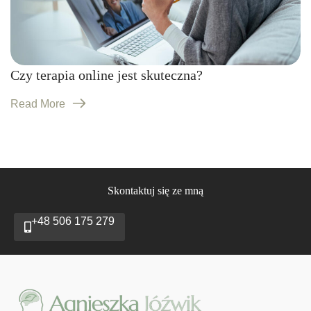
Czy terapia online jest skuteczna?
Read More
S
k
o
n
t
a
k
t
u
j
s
i
ę
z
e
m
n
ą
+48 506 175 279