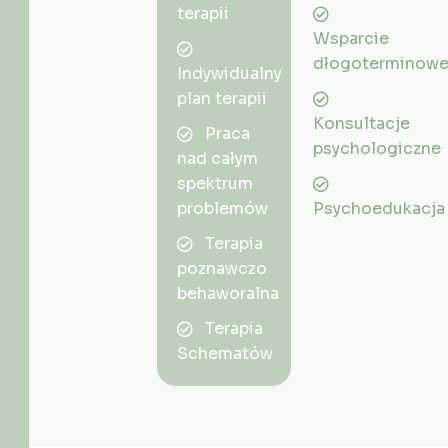
terapii
Wsparcie
dłogoterminow
Indywidualny
plan terapii
Konsultacje
Praca
psychologiczne
nad całym
spektrum
problemów
Psychoedukacja
Terapia
poznawczo
behaworalna
Terapia
Schematów