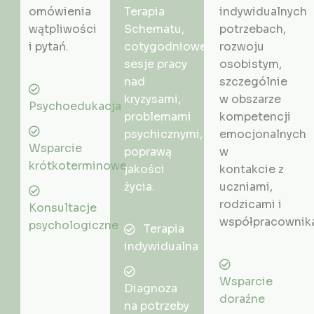
omówienia
Terapia
indywidualnych
wątpliwości
Schematu,
potrzebach,
i pytań.
cotygodniowe
rozwoju
sesje pracy
osobistym,
nad
szczególnie
kryzysami,
w obszarze
Psychoedukacja
problemami
kompetencji
psychicznymi,
emocjonalnych
Wsparcie
poprawą
w
krótkoterminowe
jakości
kontakcie z
życia.
uczniami,
rodzicami i
Konsultacje
współpracownik
psychologiczne
Terapia
indywidualna
Wsparcie
Diagnoza
doraźne
na potrzeby