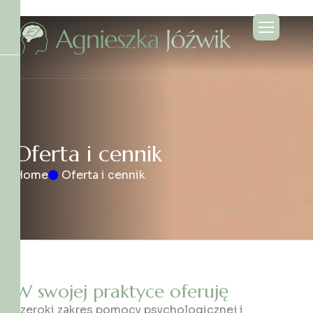
O
f
e
r
t
a
i
c
e
n
n
i
k
Home
Oferta i cennik
W
s
w
o
j
e
j
p
r
a
k
t
y
c
e
o
f
e
r
u
j
ę
szeroki zakres pomocy psychologicznej i