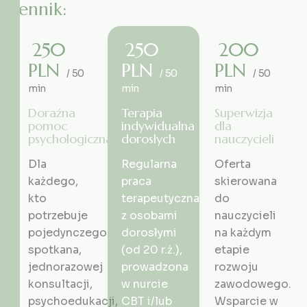
C
e
n
n
i
k
:
250
250
200
PLN
PLN
PLN
/ 50
/ 50
/ 50
min
min
min
Doraźna
Terapia
Superwizja
pomoc
indywidualna
dla
psychologiczna
dorosłych
nauczycieli
Dla
Regularna
Oferta
każdego,
praca
skierowana
kto
terapeutyczna
do
potrzebuje
z osobami
nauczycieli
pojedynczego
dorosłymi
na każdym
spotkana,
(od 20 r.ż.),
etapie
jednorazowej
prowadzona
rozwoju
konsultacji,
w nurcie
zawodowego.
psychoedukacji,
CBT i/lub
Wsparcie w